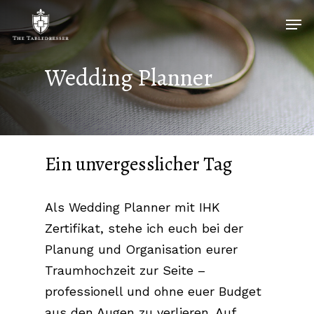
Skip
Men
to
Close
main
Menu
Wedding
Planner
content
Ein unvergesslicher Tag
Als Wedding Planner mit IHK
Zertifikat, stehe ich euch bei der
Planung und Organisation eurer
Traumhochzeit zur Seite –
professionell und ohne euer Budget
aus den Augen zu verlieren. Auf