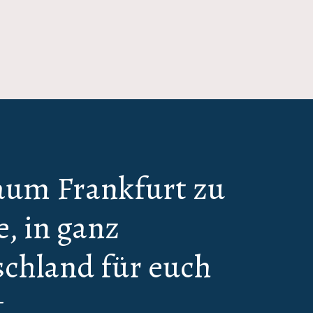
nder sein … aber es wird sich
aum Frankfurt zu
, in ganz
chland für euch
t