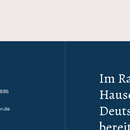
nur etwas anstrenge
lohnen!
Im R
Hause
886
Deuts
r.de
berei